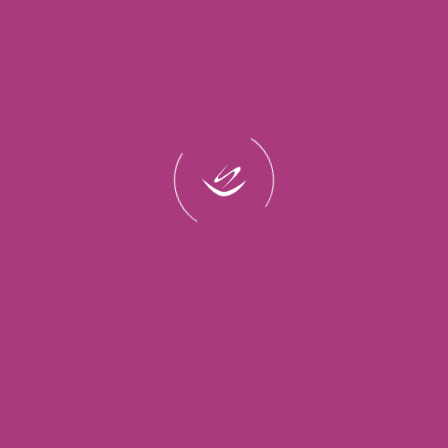
م: التجميلي والعلاجي. النوع التجميلي يعمل بشكل أساسي على إخفاء 
 فعالة مصممة لمعالجة مشاكل محددة مثل البلاك، أو التهاب اللثة، أ
ب احتياجاتك الصحية، وليس فقط ما ينعش أنفاسك.
يكهما في الحفاظ على صحة فمك.
المناسب لك؟
 كان هدفك هو الحماية من التسوس، فابحث عن غسول يحتوي على الفلوراي
وي على مكونات مضادة للبكتيريا مثل كلوريد سيتيل بيريدينيوم (CPC) أو الزيوت العطرية
دائمًا. هي دليلك لاختيارك الصحيح.